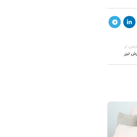
یمی تر
ش لیزر
۱۹
بهمن