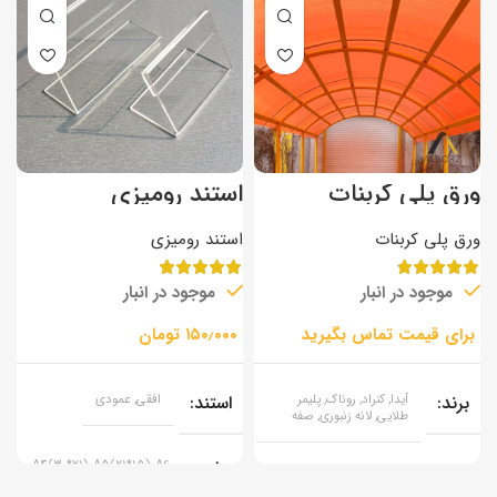
ورق پلی کربنات
استند رومیزی
ب
دوجداره
د
ورق پلی کربنات
استند رومیزی
ب
موجود در انبار
موجود در انبار
k
تومان
برند
آیدا, کنراد, روناک, پلیمر
استند
افقی, عمودی
طلایی, لانه زنبوری, صفه
سایز
A4(30*21), A5(21*15), A6
ضخامت
۴, ۵, ۶, ۸, ۱۰, ۵/۸
(10*15), 10×20