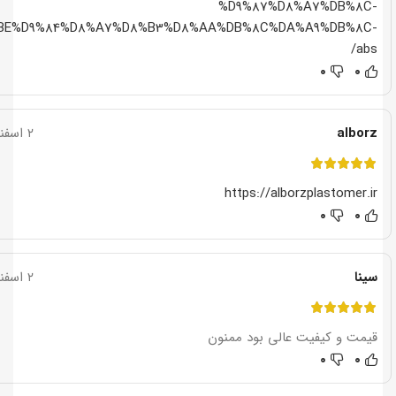
%D9%87%D8%A7%DB%8C-
BE%D9%84%D8%A7%D8%B3%D8%AA%DB%8C%DA%A9%DB%8C-
abs/
۰
۰
alborz
۲ اسفند ۱۳۹۷
https://alborzplastomer.ir
۰
۰
سینا
۲ اسفند ۱۳۹۷
قیمت و کیفیت عالی بود ممنون
۰
۰