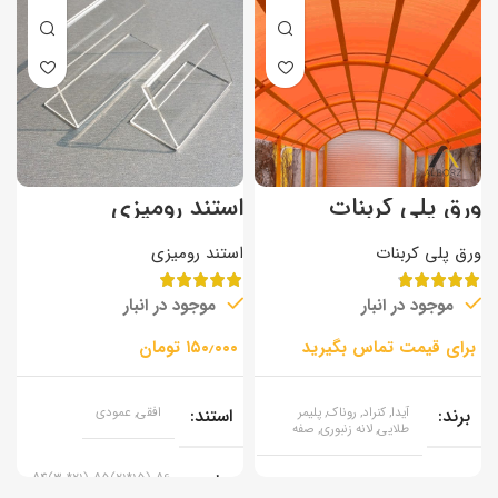
ورق پلی کربنات
استند رومیزی
ب
دوجداره
د
ورق پلی کربنات
استند رومیزی
ب
موجود در انبار
موجود در انبار
k
تومان
برند
آیدا, کنراد, روناک, پلیمر
استند
افقی, عمودی
طلایی, لانه زنبوری, صفه
سایز
A4(30*21), A5(21*15), A6
ضخامت
۴, ۵, ۶, ۸, ۱۰, ۵/۸
(10*15), 10×20