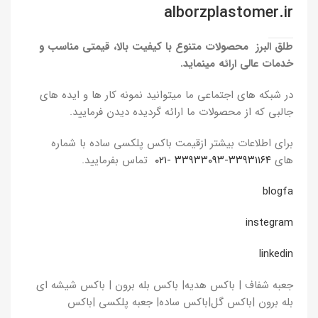
alborzplastomer.ir
طلق البرز محصولات متنوع با کیفیت بالا، قیمتی مناسب و
خدمات عالی ارائه مینماید.
در شبکه های اجتماعی ما میتوانید نمونه کار ها و ایده های
جالبی که از محصولات ما ارائه گردیده دیدن فرمایید.
برای اطلاعات بیشتر ازقیمت باکس پلکسی ساده با شماره
های
۳۳۹۳۱۱۶۴-۳۳۹۳۳۰۹۳ -۰۲۱
تماس بفرمایید.
blogfa
instegram
linkedin
جعبه شفاف | باکس هدیه| باکس بله برون | باکس شیشه ای
بله برون |باکس گل|باکس ساده| جعبه پلکسی |باکس